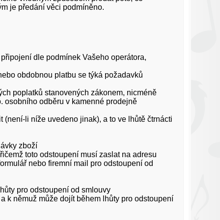
erým je předání věci podmíněno.
o připojení dle podmínek Vašeho operátora,
u nebo obdobnou platbu se týká požadavků
rých poplatků stanovených zákonem, nicméně
íp. osobního odběru v kamenné prodejně
není-li níže uvedeno jinak), a to ve lhůtě čtrnácti
dávky zboží
řičemž toto odstoupení musí zaslat na adresu
ormulář nebo firemní mail pro odstoupení od
lhůty pro odstoupení od smlouvy
e a k němuž může dojít během lhůty pro odstoupení