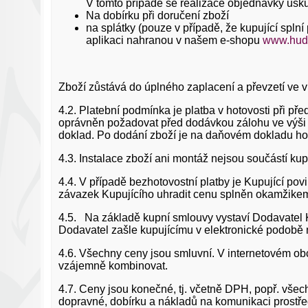
V tomto případě se realizace objednávky usku
Na dobírku při doručení zboží
na splátky (pouze v případě, že kupující spl
aplikaci nahranou v našem e-shopu
www.hude
Zboží zůstává do úplného zaplacení a převzetí ve v
4.2. Platební podmínka je platba v hotovosti při p
oprávněn požadovat před dodávkou zálohu ve výši 
doklad. Po dodání zboží je na daňovém dokladu ho
4.3. Instalace zboží ani montáž nejsou součástí ku
4.4. V případě bezhotovostní platby je Kupující po
závazek Kupujícího uhradit cenu splněn okamžikem 
4.5. Na základě kupní smlouvy vystaví Dodavatel K
Dodavatel zašle kupujícímu v elektronické podobě 
4.6. Všechny ceny jsou smluvní. V internetovém ob
vzájemně kombinovat.
4.7. Ceny jsou konečné, tj. včetně DPH, popř. všech 
dopravné, dobírku a nákladů na komunikaci prostře