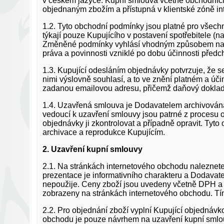
v českém jazyce. Kupní smlouva včetně obchodních
objednaným zbožím a přístupná v klientské zóně 
1.2. Tyto obchodní podmínky jsou platné pro všech
týkají pouze Kupujícího v postavení spotřebitele (
Změněné podmínky vyhlásí vhodným způsobem na 
práva a povinnosti vzniklé po dobu účinnosti před
1.3. Kupující odesláním objednávky potvrzuje, že s
nimi výslovně souhlasí, a to ve znění platném a ú
zadanou emailovou adresu, přičemž daňový doklad o
1.4. Uzavřená smlouva je Dodavatelem archivována 
vedoucí k uzavření smlouvy jsou patrné z procesu
objednávky ji zkontrolovat a případně opravit. Ty
archivace a reprodukce Kupujícím.
2. Uzavření kupní smlouvy
2.1. Na stránkách internetového obchodu naleznete 
prezentace je informativního charakteru a Dodavat
nepoužije. Ceny zboží jsou uvedeny včetně DPH a vš
zobrazeny na stránkách internetového obchodu. T
2.2. Pro objednání zboží vyplní Kupující objednáv
obchodu je pouze návrhem na uzavření kupní smlou