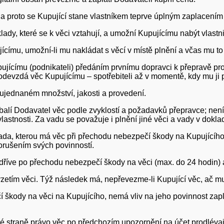
, a proto se Kupující stane vlastníkem teprve úplným zaplacením
ady, které se k věci vztahují, a umožní Kupujícímu nabýt vlastn
ícímu, umožní-li mu nakládat s věcí v místě plnění a včas mu t
ujícímu (podnikateli) předáním prvnímu dopravci k přepravě pro
odevzdá věc Kupujícímu – spotřebiteli až v momentě, kdy mu ji
ujednaném množství, jakosti a provedení.
balí Dodavatel věc podle zvyklostí a požadavků přepravce; není-
vlastnosti. Za vadu se považuje i plnění jiné věci a vady v dokla
da, kterou má věc při přechodu nebezpečí škody na Kupujícího, 
porušením svých povinností.
dříve po přechodu nebezpečí škody na věci (max. do 24 hodin) a
zetím věci. Týž následek má, nepřevezme-li Kupující věc, ač mu
 škody na věci na Kupujícího, nemá vliv na jeho povinnost zap
uhé straně právo věc po předchozím upozornění na účet prodlév