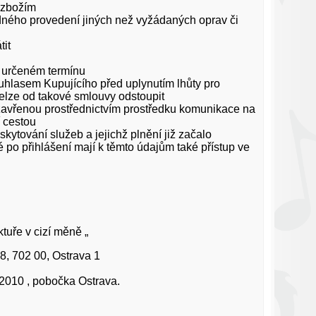
m zbožím
dného provedení jiných než vyžádaných oprav či
tit
l
v určeném termínu
hlasem Kupujícího před uplynutím lhůty pro
elze od takové smlouvy odstoupit
zavřenou prostřednictvím prostředku komunikace na
í cestou
ytování služeb a jejichž plnění již začalo
 po přihlášení mají k těmto údajům také přístup ve
tuře v cizí měně „
8, 702 00, Ostrava 1
/2010 , pobočka Ostrava.