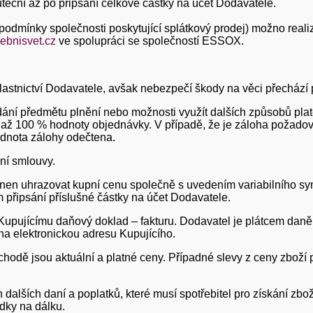
teční až po připsání celkové částky na účet Dodavatele.
ní podmínky společnosti poskytující splátkový prodej) možno rea
bnisvet.cz
ve spolupráci se společností ESSOX.
lastnictví Dodavatele, avšak nebezpečí škody na věci přechází 
ředání předmětu plnění nebo možnosti využít dalších způsobů pla
až 100 % hodnoty objednávky. V případě, že je záloha požadová
dnota zálohy odečtena.
pní smlouvy.
vinen uhrazovat kupní cenu společně s uvedením variabilního sym
připsání příslušné částky na účet Dodavatele.
upujícímu daňový doklad – fakturu. Dodavatel je plátcem daně 
na elektronickou adresu Kupujícího.
chodě jsou aktuální a platné ceny. Případné slevy z ceny zbož
dalších daní a poplatků, které musí spotřebitel pro získání zbož
dky na dálku.