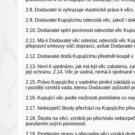
2.8. Dodavatel si vyhrazuje vlastnické právo k věci
2.9. Dodavatel Kupujícímu odevzdá věc, jakož i dokl
2.10. Dodavatel splní povinnost odevzdat věc Kupuj
2.11. Má-li Dodavatel věc odeslat, odevzdá věc Kup
přepravní smlouvy vůči dopravci, avšak Dodavatel 
2.12. Dodavatel dodá Kupujícímu předmět koupě v 
2.13. Není-li ujednáno, jak má být věc zabalena, za
její ochranu. 2.14. Věc je vadná, nemá-li sjednané 
2.15. Právo Kupujícího z vadného plnění zakládá va
i později vzniklá vada, kterou Dodavatel způsobil 
2.16. Kupující věc podle možnosti prohlédne co nej
2.17. Nebezpečí škody přechází na Kupujícího přev
2.18. Škoda na věci, vzniklá po přechodu nebezpečí
porušením svých povinností.
2.19. Prodlením strany s převzetím věci vzniká dr