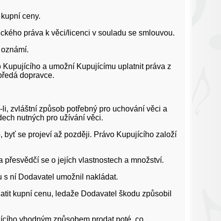
 kupní ceny.
ického práva k věci/licenci v souladu se smlouvou.
o oznámí.
 Kupujícího a umožní Kupujícímu uplatnit práva z
 předá dopravce.
li, zvláštní způsob potřebný pro uchování věci a
dech nutných pro užívání věci.
byť se projeví až později. Právo Kupujícího založí
 přesvědčí se o jejích vlastnostech a množství.
 s ní Dodavatel umožnil nakládat.
latit kupní cenu, ledaže Dodavatel škodu způsobil
ajícího vhodným způsobem prodat poté, co