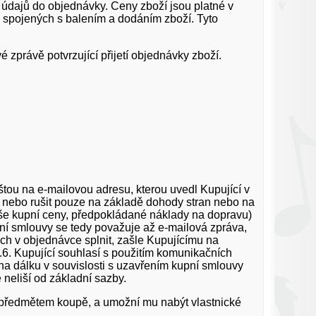
í údajů do objednávky. Ceny zboží jsou platné v
spojených s balením a dodáním zboží. Tyto
zprávě potvrzující přijetí objednávky zboží.
tou na e-mailovou adresu, kterou uvedl Kupující v
 nebo rušit pouze na základě dohody stran nebo na
ýše kupní ceny, předpokládané náklady na dopravu)
ní smlouvy se tedy považuje až e-mailová zpráva,
h v objednávce splnit, zašle Kupujícímu na
6. Kupující souhlasí s použitím komunikačních
 na dálku v souvislosti s uzavřením kupní smlouvy
 neliší od základní sazby.
e předmětem koupě, a umožní mu nabýt vlastnické