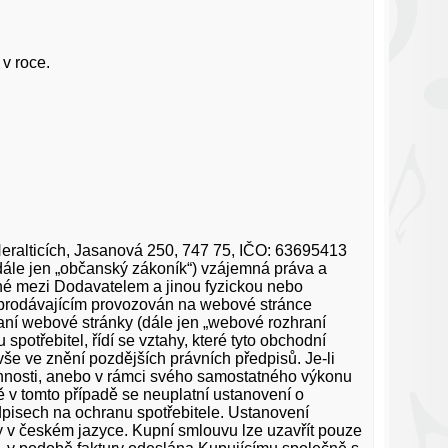
v roce.
Heralticích, Jasanová 250, 747 75, IČO: 63695413
(dále jen „občanský zákoník“) vzájemná práva a
ané mezi Dodavatelem a jinou fyzickou nebo
e prodávajícím provozován na webové stránce
raní webové stránky (dále jen „webové rozhraní
potřebitel, řídí se vztahy, které tyto obchodní
e ve znění pozdějších právních předpisů. Je-li
činnosti, anebo v rámci svého samostatného výkonu
 v tomto případě se neuplatní ustanovení o
dpisech na ochranu spotřebitele. Ustanovení
 v českém jazyce. Kupní smlouvu lze uzavřít pouze