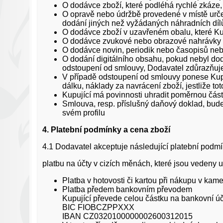
O dodávce zboží, které podléhá rychlé zkáze,
O opravě nebo údržbě provedené v místě urče
dodání jiných než vyžádaných náhradních díl
O dodávce zboží v uzavřeném obalu, které Kup
O dodávce zvukové nebo obrazové nahrávky n
O dodávce novin, periodik nebo časopisů nebo
O dodání digitálního obsahu, pokud nebyl do
odstoupení od smlouvy, Dodavatel zdůrazňuje
V případě odstoupení od smlouvy ponese Kupu
dálku, náklady za navrácení zboží, jestliže 
Kupující má povinnosti uhradit poměrnou část
Smlouva, resp. příslušný daňový doklad, bude
svém profilu
4. Platební podmínky a cena zboží
4.1 Dodavatel akceptuje následující platební podmí
platbu na účty v cizích měnách, které jsou vedeny 
Platba v hotovosti či kartou při nákupu v ka
Platba předem bankovním převodem
Kupující převede celou částku na bankovní úč
BIC FIOBCZPPXXX
IBAN CZ0320100000002600312015