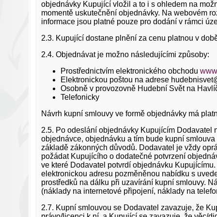
objednávky Kupující vložil a to i s ohledem na mož
momentě uskutečnění objednávky. Na webovém rozh
informace jsou platné pouze pro dodání v rámci úz
2.3. Kupující dostane plnění za cenu platnou v dob
2.4. Objednávat je možno následujícími způsoby:
Prostřednictvím elektronického obchodu
www.
Elektronickou poštou na adrese hudebnisvet
Osobně v provozovně Hudební Svět na Havlíč
Telefonicky
Návrh kupní smlouvy ve formě objednávky má platn
2.5. Po odeslání objednávky Kupujícím Dodavatel n
objednávce, objednávku a tím bude kupní smlouva 
základě zákonných důvodů. Dodavatel je vždy opráv
požádat Kupujícího o dodatečné potvrzení objednáv
ve které Dodavatel potvrdí objednávku Kupujícímu
elektronickou adresu pozměněnou nabídku s uveden
prostředků na dálku při uzavírání kupní smlouvy. N
(náklady na internetové připojení, náklady na telefo
2.7. Kupní smlouvou se Dodavatel zavazuje, že Kup
právo/licenci k ní, a Kupující se zavazuje, že věc/