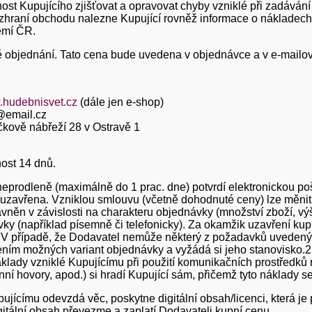
nost Kupujícího zjišťovat a opravovat chyby vzniklé při zadáván
raní obchodu nalezne Kupující rovněž informace o nákladech 
emí ČR.
ě objednání. Tato cena bude uvedena v objednávce a v e-mailové 
hudebnisvet.cz
(dále jen e-shop)
@email.cz
kově nábřeží 28 v Ostravě 1
ost 14 dnů.
eprodleně (maximálně do 1 prac. dne) potvrdí elektronickou poš
uzavřena. Vzniklou smlouvu (včetně dohodnuté ceny) lze měnit
něn v závislosti na charakteru objednávky (množství zboží, v
ky (například písemně či telefonicky). Za okamžik uzavření kup
. V případě, že Dodavatel nemůže některý z požadavků uvedenýc
ím možných variant objednávky a vyžádá si jeho stanovisko.2.
áklady vzniklé Kupujícímu při použití komunikačních prostředků
nní hovory, apod.) si hradí Kupující sám, přičemž tyto náklady se
ujícímu odevzdá věc, poskytne digitální obsah/licenci, která j
digitální obsah převezme a zaplatí Dodavateli kupní cenu.