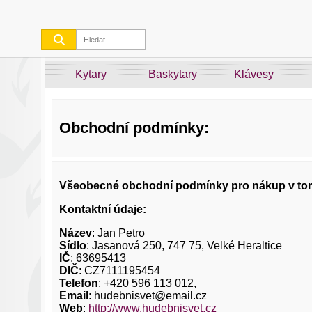
Kytary
Baskytary
Klávesy
Obchodní podmínky:
Všeobecné obchodní podmínky pro nákup v tomt
Kontaktní údaje:
Název
: Jan Petro
Sídlo
: Jasanová 250, 747 75, Velké Heraltice
IČ
: 63695413
DIČ
: CZ7111195454
Telefon
: +420 596 113 012,
Email
: hudebnisvet@email.cz
Web
:
http://www.hudebnisvet.cz