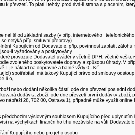
 k převzetí. To platí i tehdy, prodlévá-li strana s placením, kt
neliší od základní sazby (v příp. internetového i telefonickéh
 se netýká příp. smluvní přepravy)
lnění Kupujícím od Dodavatele, příp. povinnost zaplatit záloh
, jsou-li vyžadovány a poskytovány
 které provozuje Dodavatel uváděny včetně DPH, včetně veške
 podle zvoleného poskytovatele dopravy a způsobu úhrady. V př
ě 1 je náklad na dopravné a balné vždy 0,- Kč
ící) spotřebitel, má takový Kupující právo od smlouvy odstoupit (
e-li o,
boží nebo dodání několika částí, ode dne převzetí poslední do
kovaná dodávka zboží, ode dne převzetí první dodávky zboží, p
 nábřeží 28, 702 00, Ostrava 1), případně může využít online f
l s předchozím výslovným souhlasem Kupujícího před uplynutím 
visí na výchylkách finančního trhu nezávisle na vůli Dodavatel
přání Kupujícího nebo pro jeho osobu