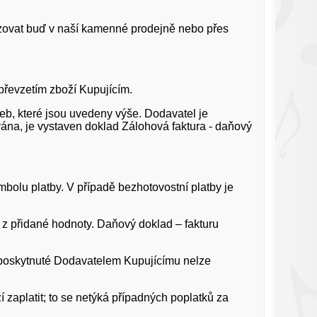
lizovat buď v naší kamenné prodejně nebo přes
převzetím zboží Kupujícím.
teb, které jsou uvedeny výše. Dodavatel je
na, je vystaven doklad Zálohová faktura - daňový
bolu platby. V případě bezhotovostní platby je
z přidané hodnoty. Daňový doklad – fakturu
í poskytnuté Dodavatelem Kupujícímu nelze
í zaplatit; to se netýká případných poplatků za