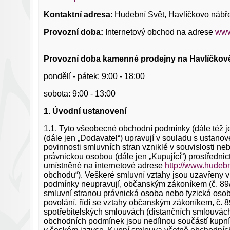
Kontaktní adresa
: Hudební Svět, Havlíčkovo nábře
Provozní doba:
Internetový obchod na adrese
www
Provozní doba kamenné prodejny na Havlíčkově 
pondělí - pátek: 9:00 - 18:00
sobota: 9:00 - 13:00
1. Úvodní ustanovení
1.1. Tyto všeobecné obchodní podmínky (dále též j
(dále jen „Dodavatel“) upravují v souladu s ustano
povinnosti smluvních stran vzniklé v souvislosti n
právnickou osobou (dále jen „Kupující“) prostředn
umístněné na internetové adrese
http://www.hudebn
obchodu“). Veškeré smluvní vztahy jsou uzavřeny v s
podmínky neupravují, občanským zákoníkem (č. 89/2
smluvní stranou právnická osoba nebo fyzická osob
povolání, řídí se vztahy občanským zákoníkem, č. 8
spotřebitelských smlouvách (distančních smlouvách
obchodních podmínek jsou nedílnou součástí kupní