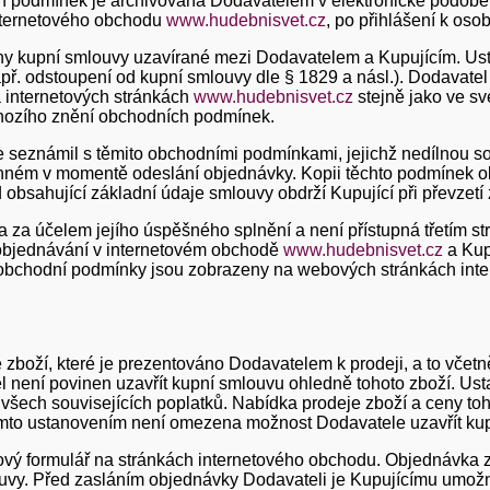
 podmínek je archivována Dodavatelem v elektronické podobě,
internetového obchodu
www.hudebnisvet.cz
, po přihlášení k oso
ny kupní smlouvy uzavírané mezi Dodavatelem a Kupujícím. Usta
např. odstoupení od kupní smlouvy dle § 1829 a násl.). Dodavate
internetových stránkách
www.hudebnisvet.cz
stejně jako ve s
chozího znění obchodních podmínek.
e seznámil s těmito obchodními podmínkami, jejichž nedílnou so
činném v momentě odeslání objednávky. Kopii těchto podmínek ob
bsahující základní údaje smlouvy obdrží Kupující při převzetí 
za účelem jejího úspěšného splnění a není přístupná třetím str
 objednávání v internetovém obchodě
www.hudebnisvet.cz
a Kup
to obchodní podmínky jsou zobrazeny na webových stránkách int
zboží, které je prezentováno Dodavatelem k prodeji, a to včetn
el není povinen uzavřít kupní smlouvu ohledně tohoto zboží. U
ech souvisejících poplatků. Nabídka prodeje zboží a ceny tohot
ímto ustanovením není omezena možnost Dodavatele uzavřít ku
kový formulář na stránkách internetového obchodu. Objednávka z
vy. Před zasláním objednávky Dodavateli je Kupujícímu umožně