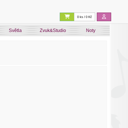
0 ks / 0 Kč
Světla
Zvuk&Studio
Noty