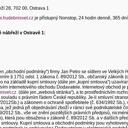
ží 28, 702 00, Ostrava 1
.hudebnisvet.cz
je přístupný Nonstop, 24 hodin denně, 365 dní 
nábřeží v Ostravě 1:
en „obchodní podmínky“) firmy Jan Petro se sídlem ve Velkých 
vením § 1751 odst. 1 zákona č. 89/2012 Sb., občanský zákoník 
ebo na základě kupní smlouvy (dále jen „kupní smlouva“) uzavír
ictvím internetového obchodu Dodavatele. Internetový obchod j
isvet.cz
(dále jen „webová stránka“), a to prostřednictvím rozh
ouladu s právním řádem České republiky. Je-li smluvní stranou s
012Sb.) a zákonem o ochraně spotřebitele (č. 634/1992 Sb.), vš
a, jež jedná při objednávání zboží v rámci své podnikatelské 
9/2012 Sb., vše ve znění pozdějších právních předpisů, nicméně
), která jsou obsažena v zákoně č. 89/2012 Sb. a v dalších pře
 smlouvy. Kupní smlouva a obchodní podmínky jsou vyhotoveny