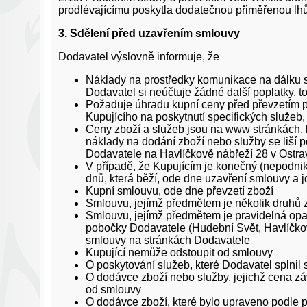
prodlévajícímu poskytla dodatečnou přiměřenou lhůtu
3. Sdělení před uzavřením smlouvy
Dodavatel výslovně informuje, že
Náklady na prostředky komunikace na dálku se 
Dodavatel si neúčtuje žádné další poplatky, to
Požaduje úhradu kupní ceny před převzetím p
Kupujícího na poskytnutí specifických služeb
Ceny zboží a služeb jsou na www stránkách,
náklady na dodání zboží nebo služby se liší
Dodavatele na Havlíčkově nábřeží 28 v Ostrav
V případě, že Kupujícím je konečný (nepodnikaj
dnů, která běží, ode dne uzavření smlouvy a jd
Kupní smlouvu, ode dne převzetí zboží
Smlouvu, jejímž předmětem je několik druhů z
Smlouvu, jejímž předmětem je pravidelná opa
pobočky Dodavatele (Hudební Svět, Havlíčkovo
smlouvy na stránkách Dodavatele
Kupující nemůže odstoupit od smlouvy
O poskytování služeb, které Dodavatel splni
O dodávce zboží nebo služby, jejichž cena zá
od smlouvy
O dodávce zboží, které bylo upraveno podle 