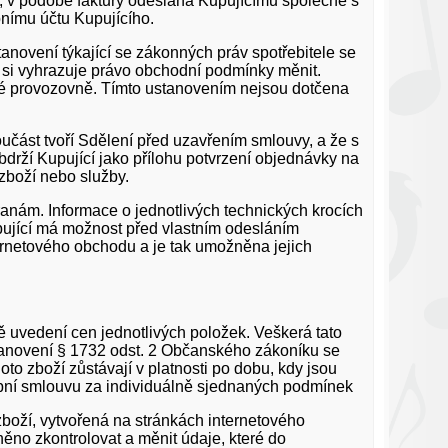
 v podobě faktury odeslána Kupujícímu společně s
bnímu účtu Kupujícího.
novení týkající se zákonných práv spotřebitele se
l si vyhrazuje právo obchodní podmínky měnit.
vé provozovně. Tímto ustanovením nejsou dotčena
učást tvoří Sdělení před uzavřením smlouvy, a že s
drží Kupující jako přílohu potvrzení objednávky na
zboží nebo služby.
anám. Informace o jednotlivých technických krocích
ující má možnost před vlastním odesláním
ernetového obchodu a je tak umožněna jejich
ě uvedení cen jednotlivých položek. Veškerá tato
stanovení § 1732 odst. 2 Občanského zákoníku se
o zboží zůstávají v platnosti po dobu, kdy jsou
pní smlouvu za individuálně sjednaných podmínek
boží, vytvořená na stránkách internetového
no zkontrolovat a měnit údaje, které do