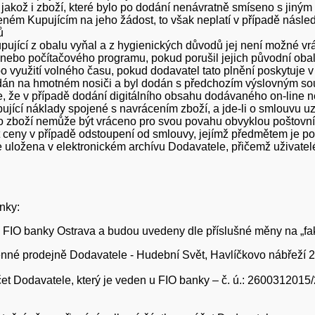
 jakož i zboží, které bylo po dodání nenávratně smíseno s jiný
ném Kupujícím na jeho žádost, to však neplatí v případě násle
ů
ující z obalu vyňal a z hygienických důvodů jej není možné vrá
ebo počítačového programu, pokud porušil jejich původní oba
 využití volného času, pokud dodavatel tato plnění poskytuje 
dán na hmotném nosiči a byl dodán s předchozím výslovným sou
, že v případě dodání digitálního obsahu dodávaného on-line n
jící náklady spojené s navrácením zboží, a jde-li o smlouvu u
toto zboží nemůže být vráceno pro svou povahu obvyklou poštovn
 ceny v případě odstoupení od smlouvy, jejímž předmětem je posk
 uložena v elektronickém archívu Dodavatele, přičemž uživatelé
nky:
u FIO banky Ostrava a budou uvedeny dle příslušné měny na „fak
menné prodejně Dodavatele - Hudební Svět, Havlíčkovo nábřeží 2
et Dodavatele, který je veden u FIO banky – č. ú.: 2600312015