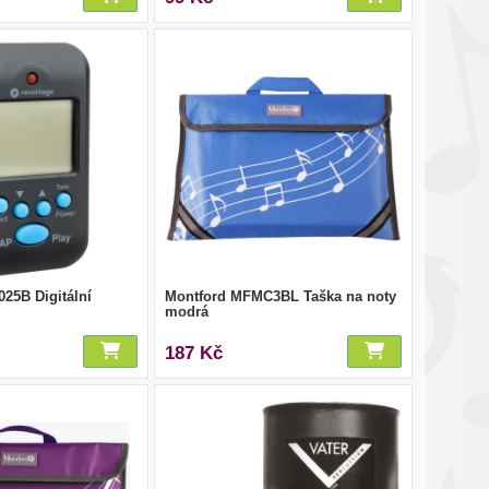
025B Digitální
Montford MFMC3BL Taška na noty
modrá
187 Kč