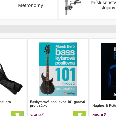
Příslušenstv
Metronomy
stojany
bal pro
Baskytarová posilovna 101 groovů
pro trsátko
Hughes & Kett
269 Kč
489 Kč