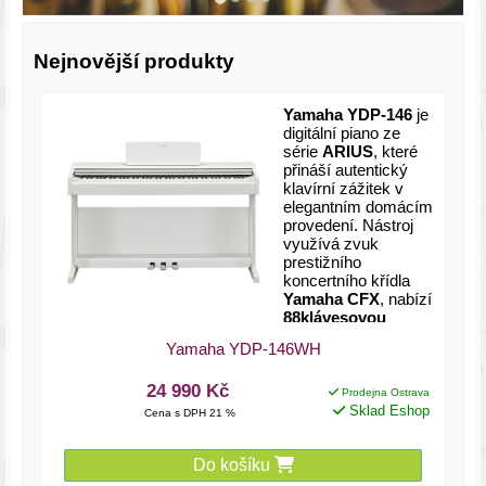
Nejnovější produkty
Yamaha YDP-146
je
digitální piano ze
série
ARIUS
, které
přináší autentický
klavírní zážitek v
elegantním domácím
provedení. Nástroj
využívá zvuk
prestižního
koncertního křídla
Yamaha CFX
, nabízí
88klávesovou
klaviaturu GHS
Yamaha YDP-146WH
(Graded Hammer
Standard)
s
24 990 Kč
odstupňovanou
Prodejna Ostrava
mechanikou a
Sklad Eshop
Cena s DPH 21 %
polyfonii až
192
hlasů
. Díky tomu
Do košíku
poskytuje přirozenou
odezvu a dostatek