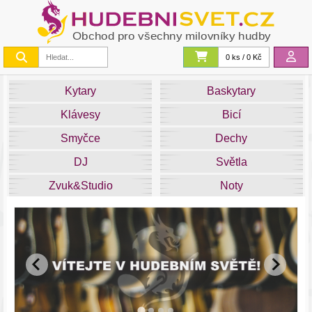
0 ks / 0 Kč
Kytary
Baskytary
Klávesy
Bicí
Smyčce
Dechy
DJ
Světla
Zvuk&Studio
Noty