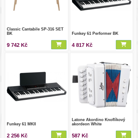
Classic Cantabile SP-316 SET
BK
Funkey 61 Performer BK
9 742 Kč
4 817 Kč
Latone Akordino Knoflíkový
Funkey 61 MKII
akordeon White
2 256 Kč
587 Kč