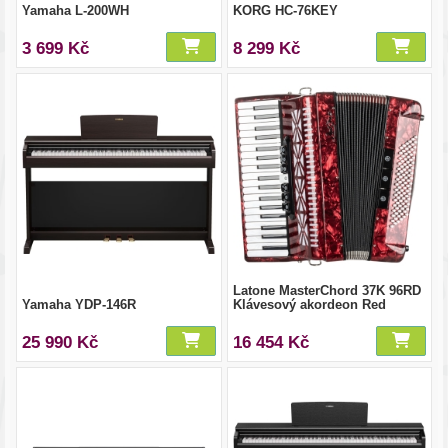
Yamaha L-200WH
KORG HC-76KEY
3 699 Kč
8 299 Kč
Latone MasterChord 37K 96RD
Yamaha YDP-146R
Klávesový akordeon Red
25 990 Kč
16 454 Kč