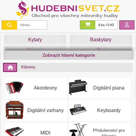
0 ks / 0 Kč
Kytary
Baskytary
Klávesy
Bicí
Zobrazit hlavní kategorie
Smyčce
Dechy
Klávesy
DJ
Světla
Zvuk&Studio
Noty
Akordeony
Digitální piana
Digitální varhany
Keyboardy
Příslušenství pro
MIDI
klávesy