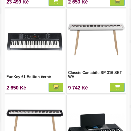
23 499 Kč
2 650 Kč
Classic Cantabile SP-316 SET
FunKey 61 Edition černé
WH
2 650 Kč
9 742 Kč