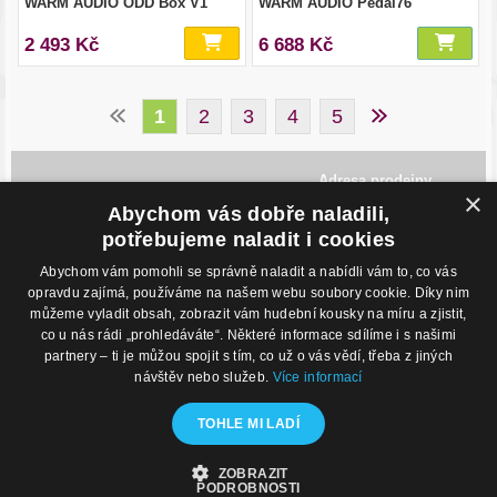
WARM AUDIO ODD Box V1
WARM AUDIO Pedal76
2 493 Kč
6 688 Kč
1
2
3
4
5
Adresa prodejny
×
Havlíčkovo Nábřeží 28,
Abychom vás dobře naladili,
702 00, Ostrava
Česká Republika
potřebujeme naladit i cookies
Abychom vám pomohli se správně naladit a nabídli vám to, co vás
Kontakty
O nákupu
opravdu zajímá, používáme na našem webu soubory cookie. Díky nim
můžeme vyladit obsah, zobrazit vám hudební kousky na míru a zjistit,
Eshop: +420 725 169 052
Obchodní podmínky
Prodejna: +420 596 113 012
Podmínky prodeje na splátky
co u nás rádi „prohledáváte“. Některé informace sdílíme i s našimi
eshop@hudebnisvet.cz
Kontakty
partnery – ti je můžou spojit s tím, co už o vás vědí, třeba z jiných
návštěv nebo služeb.
Více informací
Hudební zázemí
Kamenná prodejna
TOHLE MI LADÍ
Nahrávací studio
Zkušebny
ZOBRAZIT
© 2020 - Hudební Svět
PODROBNOSTI