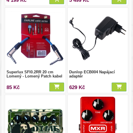
4 199 Kč
5 499 Kč
Superlux SFI0.2RR 20 cm
Dunlop ECB004 Napájací
Lomený - Lomený Patch kabel
adaptér
85 Kč
629 Kč