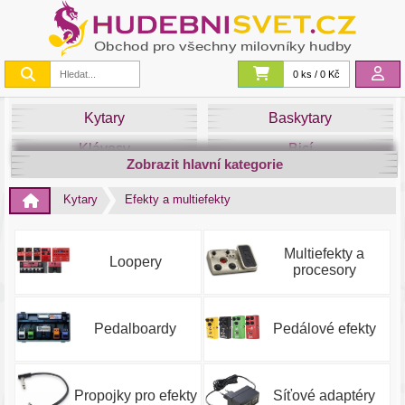
0 ks / 0 Kč
Kytary
Baskytary
Klávesy
Bicí
Zobrazit hlavní kategorie
Smyčce
Dechy
Kytary
Efekty a multiefekty
DJ
Světla
Zvuk&Studio
Noty
Multiefekty a
Loopery
procesory
Pedalboardy
Pedálové efekty
Propojky pro efekty
Síťové adaptéry