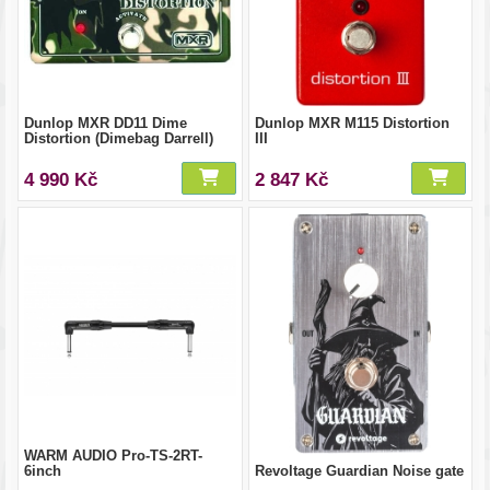
Dunlop MXR DD11 Dime
Dunlop MXR M115 Distortion
Distortion (Dimebag Darrell)
III
4 990 Kč
2 847 Kč
WARM AUDIO Pro-TS-2RT-
6inch
Revoltage Guardian Noise gate