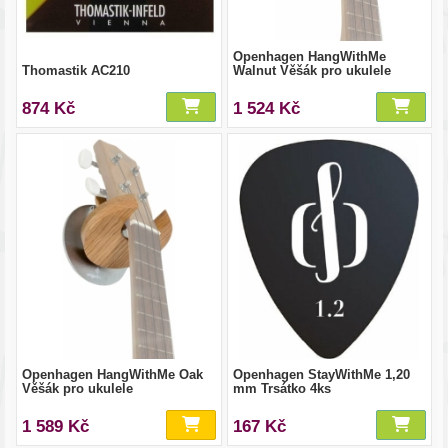
Openhagen HangWithMe
Thomastik AC210
Walnut Věšák pro ukulele
874 Kč
1 524 Kč
Openhagen HangWithMe Oak
Openhagen StayWithMe 1,20
Věšák pro ukulele
mm Trsátko 4ks
1 589 Kč
167 Kč