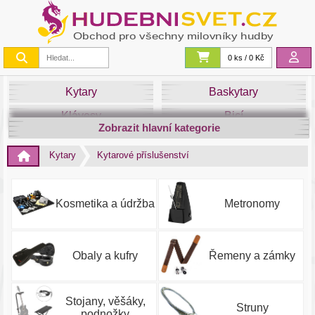
0 ks / 0 Kč
Kytary
Baskytary
Klávesy
Bicí
Zobrazit hlavní kategorie
Smyčce
Dechy
Kytary
Kytarové příslušenství
DJ
Světla
Zvuk&Studio
Noty
Kosmetika a údržba
Metronomy
Obaly a kufry
Řemeny a zámky
Stojany, věšáky,
Struny
podnožky