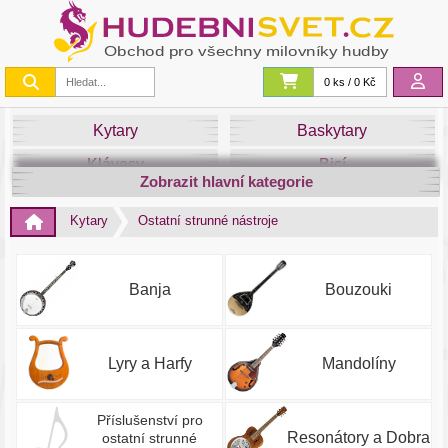
0 ks / 0 Kč
Kytary
Baskytary
Klávesy
Bicí
Zobrazit hlavní kategorie
Smyčce
Dechy
Kytary
Ostatní strunné nástroje
DJ
Světla
Zvuk&Studio
Noty
Banja
Bouzouki
Lyry a Harfy
Mandolíny
Příslušenství pro
Resonátory a Dobra
ostatní strunné