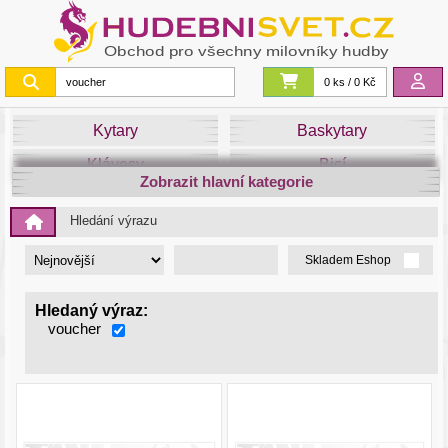
0 ks / 0 Kč
Kytary
Baskytary
Klávesy
Bicí
Zobrazit hlavní kategorie
Smyčce
Dechy
Hledání výrazu
DJ
Světla
Skladem Eshop
Zvuk&Studio
Noty
Hledaný výraz:
voucher