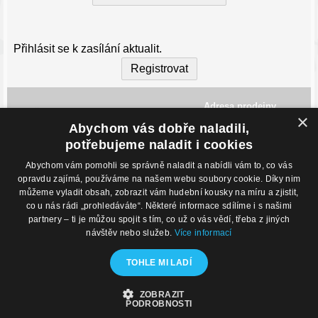
Dodací údaje
Přihlásit se k zasílání aktualit.
Registrovat
Nakupuji na firmu
Adresa prodejny
×
Jméno a Příjmení:
*
Havlíčkovo Nábřeží 28,
Abychom vás dobře naladili,
702 00, Ostrava
Česká Republika
potřebujeme naladit i cookies
Abychom vám pomohli se správně naladit a nabídli vám to, co vás
Město:
*
Kontakty
O nákupu
opravdu zajímá, používáme na našem webu soubory cookie. Díky nim
můžeme vyladit obsah, zobrazit vám hudební kousky na míru a zjistit,
Eshop: +420 725 169 052
Obchodní podmínky
Prodejna: +420 596 113 012
Podmínky prodeje na splátky
co u nás rádi „prohledáváte“. Některé informace sdílíme i s našimi
eshop@hudebnisvet.cz
Kontakty
partnery – ti je můžou spojit s tím, co už o vás vědí, třeba z jiných
Ulice a číslo popisné:
*
návštěv nebo služeb.
Více informací
Hudební zázemí
Kamenná prodejna
TOHLE MI LADÍ
Nahrávací studio
Zkušebny
PSČ:
*
ZOBRAZIT
© 2020 - Hudební Svět
PODROBNOSTI