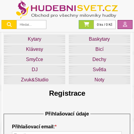
0 ks / 0 Kč
Kytary
Baskytary
Klávesy
Bicí
Smyčce
Dechy
DJ
Světla
Zvuk&Studio
Noty
Registrace
Přihlašovací údaje
Přihlašovací email:
*