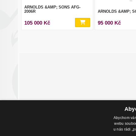
ARNOLDS &AMP; SONS AFG-
2006R
ARNOLDS &AMP; S
105 000 Kč
95 000 Kč
Abyc
Abychom vám 
webu soubory
Adresa pr
u nás rádi „p
Havlíčkovo