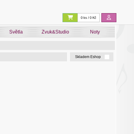
0 ks / 0 Kč
Světla
Zvuk&Studio
Noty
Skladem Eshop