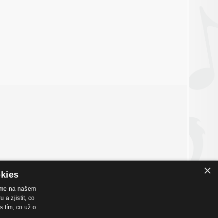
×
okies
váme na našem
a zjistit, co
nákupu
Hudební zázemí
s tím, co už o
chodní podmínky
Kamenná prodejna