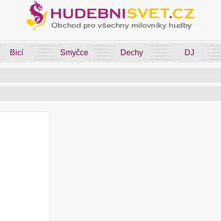
Bicí
Smyčce
Dechy
DJ