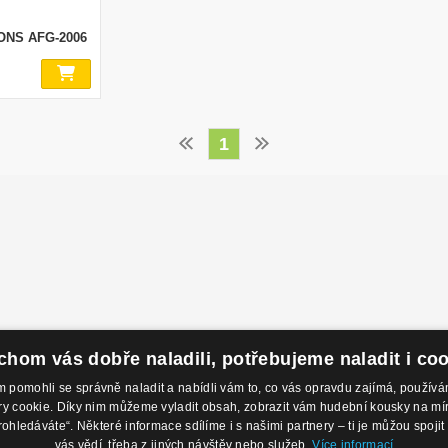
ONS AFG-2006
1
hom vás dobře naladili, potřebujeme naladit i co
pomohli se správně naladit a nabídli vám to, co vás opravdu zajímá, použí
 cookie. Díky nim můžeme vyladit obsah, zobrazit vám hudební kousky na míru 
odejny
Kontakty
O 
rohledáváte“. Některé informace sdílíme i s našimi partnery – ti je můžou spojit 
 Nábřeží 28,
Eshop: +420 725 169 052
Ob
vás vědí, třeba z jiných návštěv nebo služeb.
Více informací