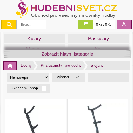
0 ks / 0 Kč
Kytary
Baskytary
Klávesy
Bicí
Zobrazit hlavní kategorie
Smyčce
Dechy
Dechy
Příslušenství pro dechy
Stojany
DJ
Světla
Výrobci
Zvuk&Studio
Noty
Skladem Eshop