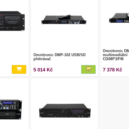
Omnitronic D
Omnitronic DMP-102 USB/SD
multimediální
přehrávač
CD/MP3/FM
5 014 Kč
7 378 Kč