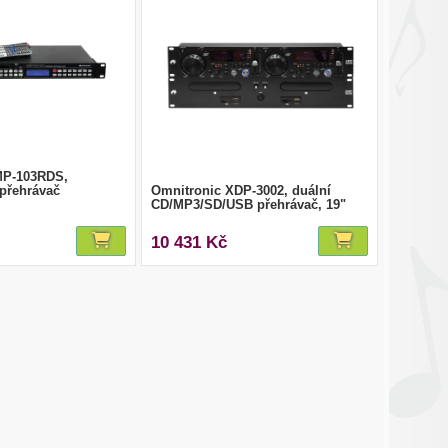
MP-103RDS,
 přehrávač
Omnitronic XDP-3002, duální
CD/MP3/SD/USB přehrávač, 19"
10 431 Kč