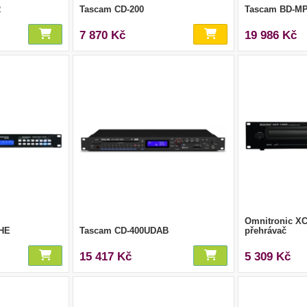
2
Tascam CD-200
Tascam BD-M
7 870 Kč
19 986 Kč
Omnitronic XC
 HE
Tascam CD-400UDAB
přehrávač
15 417 Kč
5 309 Kč