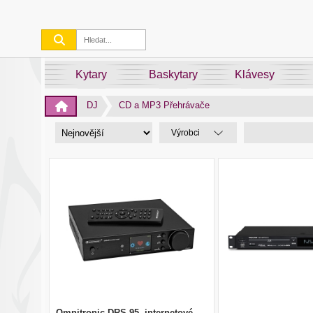
Kytary
Baskytary
Klávesy
DJ
CD a MP3 Přehrávače
Výrobci
Omnitronic DRS-95, internetové