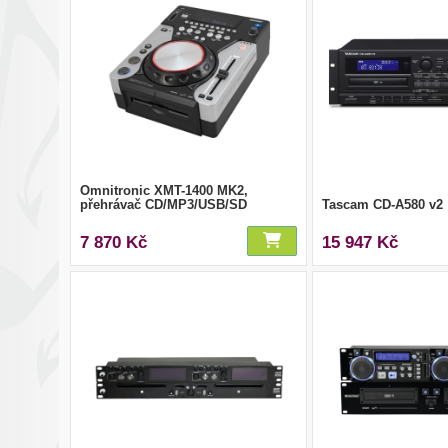
Omnitronic XMT-1400 MK2,
přehrávač CD/MP3/USB/SD
Tascam CD-A580 v2
7 870 Kč
15 947 Kč