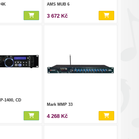
P4K
AMS MUB 6
3 672 Kč
P-1400, CD
Mark MMP 33
4 268 Kč