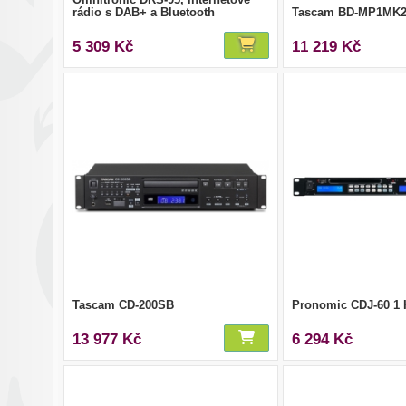
rádio s DAB+ a Bluetooth
Tascam BD-MP1MK
5 309 Kč
11 219 Kč
Tascam CD-200SB
Pronomic CDJ-60 1
13 977 Kč
6 294 Kč