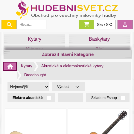
0 ks / 0 Kč
Kytary
Baskytary
Klávesy
Bicí
Zobrazit hlavní kategorie
Smyčce
Dechy
Kytary
Akustické a elektroakustické kytary
DJ
Světla
Dreadnought
Zvuk&Studio
Noty
Výrobci
Elektro-akustické
Skladem Eshop