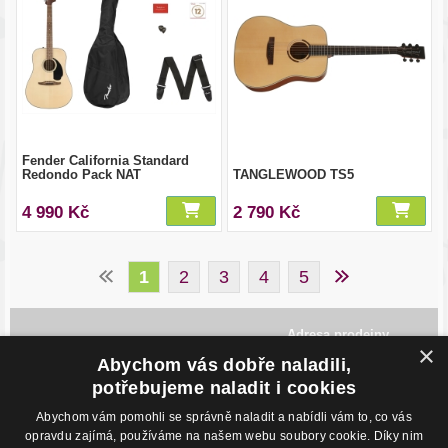
Fender California Standard
Redondo Pack NAT
TANGLEWOOD TS5
4 990 Kč
2 790 Kč
1
2
3
4
5
Adresa prodejny
×
Havlíčkovo Nábřeží 28,
Abychom vás dobře naladili,
702 00, Ostrava
potřebujeme naladit i cookies
Česká Republika
Abychom vám pomohli se správně naladit a nabídli vám to, co vás
Kontakty
O nákupu
opravdu zajímá, používáme na našem webu soubory cookie. Díky nim