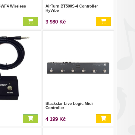
WF4 Wireless
AirTurn BT500S-4 Controller
HyVibe
3 980 Kč
Blackstar Live Logic Midi
Controller
4 199 Kč