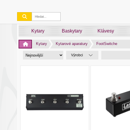
Kytary
Baskytary
Klávesy
Kytary
Kytarové aparatury
FootSwitche
Výrobci