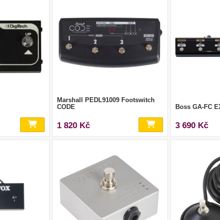
Marshall PEDL91009 Footswitch
CODE
Boss GA-FC E
1 820 Kč
3 690 Kč