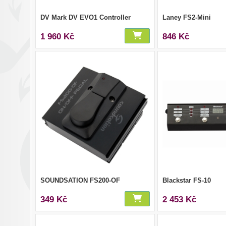
DV Mark DV EVO1 Controller
Laney FS2-Mini
1 960 Kč
846 Kč
SOUNDSATION FS200-OF
Blackstar FS-10
349 Kč
2 453 Kč