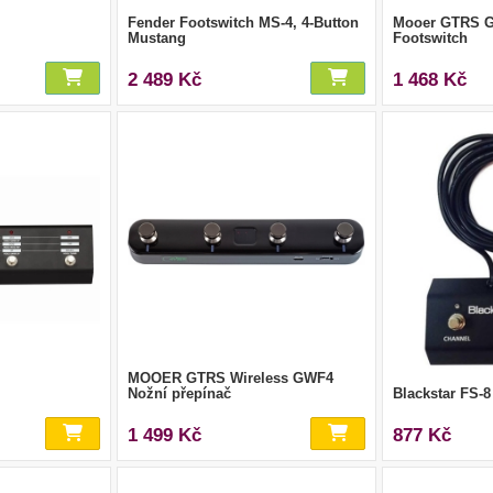
Fender Footswitch MS-4, 4-Button
Mooer GTRS G
Mustang
Footswitch
2 489 Kč
1 468 Kč
MOOER GTRS Wireless GWF4
Nožní přepínač
Blackstar FS-8
1 499 Kč
877 Kč