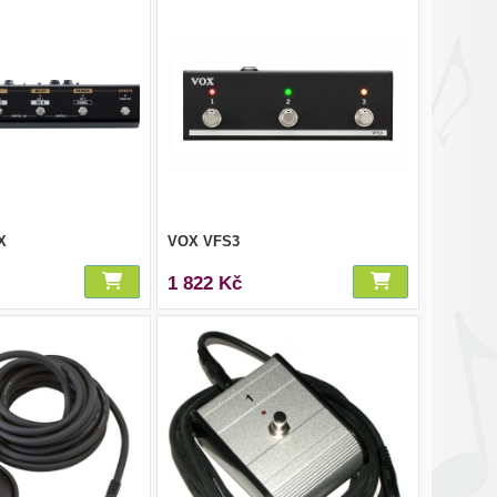
X
VOX VFS3
1 822 Kč