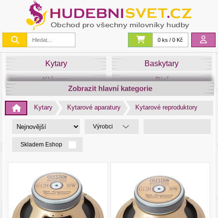
0 ks / 0 Kč
Kytary
Baskytary
Klávesy
Bicí
Zobrazit hlavní kategorie
Smyčce
Dechy
Kytary
Kytarové aparatury
Kytarové reproduktory
DJ
Světla
Výrobci
Zvuk&Studio
Noty
Skladem Eshop