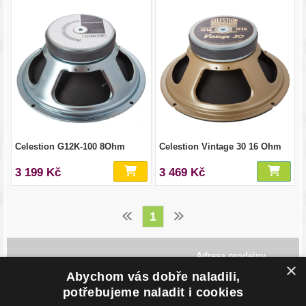
Celestion G12K-100 8Ohm
Celestion Vintage 30 16 Ohm
3 199 Kč
3 469 Kč
1
Adresa prodejny
×
Havlíčkovo Nábřeží 28,
Abychom vás dobře naladili,
702 00, Ostrava
potřebujeme naladit i cookies
Česká Republika