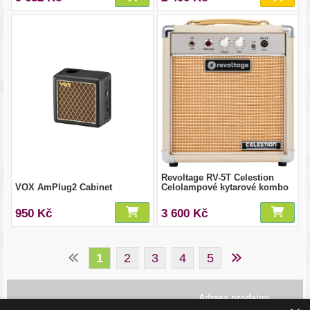
Revoltage RV-5T Celestion
VOX AmPlug2 Cabinet
Celolampové kytarové kombo
950 Kč
3 600 Kč
1
2
3
4
5
Adresa prodejny