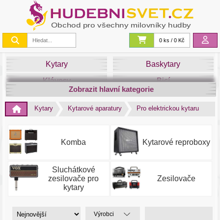
0 ks / 0 Kč
Kytary
Baskytary
Klávesy
Bicí
Zobrazit hlavní kategorie
Smyčce
Dechy
Kytary
Kytarové aparatury
Pro elektrickou kytaru
DJ
Světla
Zvuk&Studio
Noty
Komba
Kytarové reproboxy
Sluchátkové
zesilovače pro
Zesilovače
kytary
Výrobci