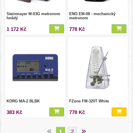
Steinmayer M-03G metronom
ENO EM-08 - mechanický
hnědý
metronom
1 172 Kč
778 Kč
KORG MA-2 BLBK
FZone FM-320T White
383 Kč
778 Kč
1
2