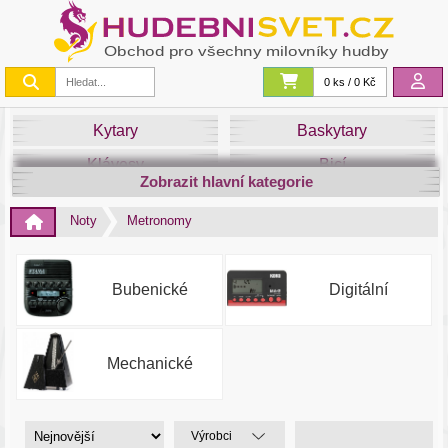
0 ks / 0 Kč
Kytary
Baskytary
Klávesy
Bicí
Zobrazit hlavní kategorie
Smyčce
Dechy
Noty
Metronomy
DJ
Světla
Zvuk&Studio
Noty
Bubenické
Digitální
Mechanické
Výrobci