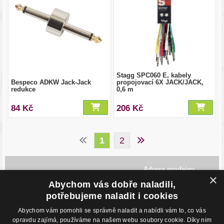
Stagg SPC060 E, kabely
Bespeco ADKW Jack-Jack
propojovací 6X JACK/JACK,
redukce
0,6 m
84 Kč
206 Kč
1
2
Adresa prodejny
×
Havlíčkovo Nábřeží 28,
Abychom vás dobře naladili,
702 00, Ostrava
Česká Republika
potřebujeme naladit i cookies
Abychom vám pomohli se správně naladit a nabídli vám to, co vás
Kontakty
O nákupu
opravdu zajímá, používáme na našem webu soubory cookie. Díky nim