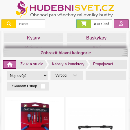
0 ks / 0 Kč
Kytary
Baskytary
Klávesy
Bicí
Zobrazit hlavní kategorie
Smyčce
Dechy
Zvuk a studio
Kabely a konektory
Propojovací
DJ
Světla
Výrobci
Zvuk&Studio
Noty
Skladem Eshop