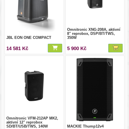
Omnitronic XNG-208A, aktivní
8" reprobox, DSP/BT/TWS,
JBL EON ONE COMPACT
350W
14 581 Kč
5 900 Kč
Omnitronic VFM-212AP MK2,
aktivní 12" reprobox
SD/BT/USB/TWS, 140W
MACKIE Thump12v4