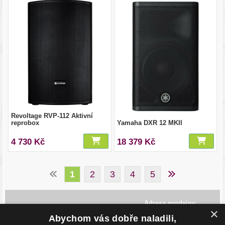
Revoltage RVP-112 Aktivní
reprobox
Yamaha DXR 12 MKII
4 730 Kč
18 379 Kč
1
2
3
4
5
Adresa prodejny
×
Havlíčkovo Nábřeží 28,
Abychom vás dobře naladili,
702 00, Ostrava