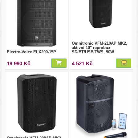
Omnitronic VFM-210AP MK2,
aktivní 10" reprobox
Electro-Voice ELX200-15P
SD/BT/USB/TWS, 90W
19 990 Kč
4 521 Kč