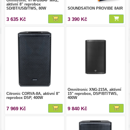
Omnitronic VFM-208AP MK2,
aktivní 8" reprobox
SD/BT/USB/TWS, 80W
SOUNDSATION PROVIBE 8AIR
3 635 Kč
3 390 Kč
Omnitronic XNG-215A, aktivní
Citronic CORVA-8A, aktivní 8"
15" reprobox, DSP/BT/TWS,
reprobox DSP, 400W
400W
7 969 Kč
9 840 Kč