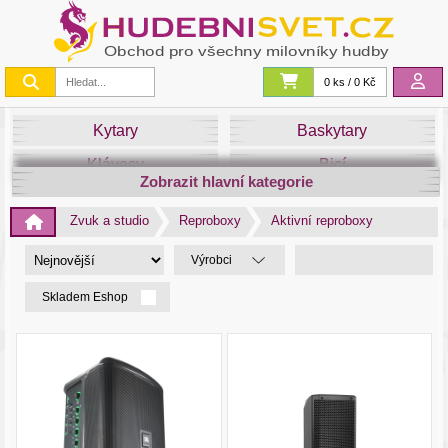
0 ks / 0 Kč
Kytary
Baskytary
Klávesy
Bicí
Zobrazit hlavní kategorie
Smyčce
Dechy
Zvuk a studio
Reproboxy
Aktivní reproboxy
DJ
Světla
Výrobci
Zvuk&Studio
Noty
Skladem Eshop