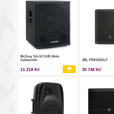
McGrey SA-18 SUB Aktiv
Subwoofer
JBL PRX918XLF
11 219 Kč
35 746 Kč