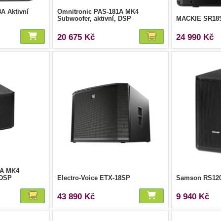
A Aktivní
Omnitronic PAS-181A MK4
Subwoofer, aktivní, DSP
MACKIE SR18
20 675 Kč
24 990 Kč
1A MK4
 DSP
Electro-Voice ETX-18SP
Samson RS12
43 890 Kč
9 940 Kč