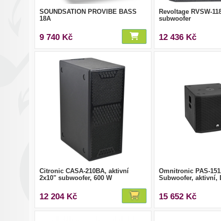
SOUNDSATION PROVIBE BASS
Revoltage RVSW-118
18A
subwoofer
9 740 Kč
12 436 Kč
Citronic CASA-210BA, aktivní
Omnitronic PAS-15
2x10" subwoofer, 600 W
Subwoofer, aktivní,
12 204 Kč
15 652 Kč