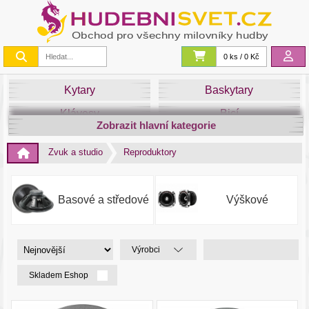
0 ks / 0 Kč
Kytary
Baskytary
Klávesy
Bicí
Zobrazit hlavní kategorie
Smyčce
Dechy
Zvuk a studio
Reproduktory
DJ
Světla
Zvuk&Studio
Noty
Basové a středové
Výškové
Výrobci
Skladem Eshop