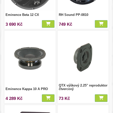
Eminence Beta 12 CX
RH Sound PP-0810
3 690 Kč
749 Kč
QTX výškový 2.25" reproduktor
Eminence Kappa 10 A PRO
čtvercový
4 289 Kč
73 Kč