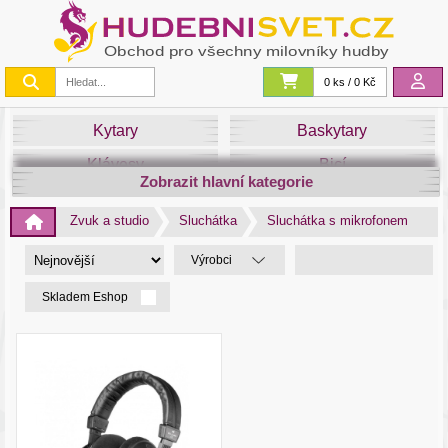
0 ks / 0 Kč
Kytary
Baskytary
Klávesy
Bicí
Zobrazit hlavní kategorie
Smyčce
Dechy
Zvuk a studio
Sluchátka
Sluchátka s mikrofonem
DJ
Světla
Výrobci
Zvuk&Studio
Noty
Skladem Eshop