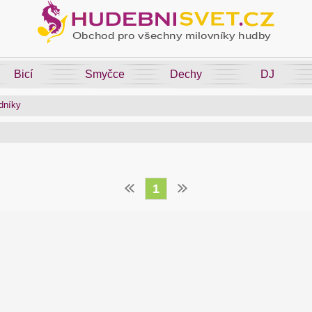
Bicí
Smyčce
Dechy
DJ
dníky
1