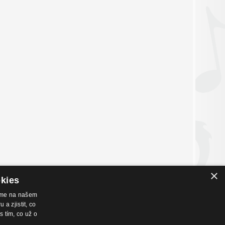
×
okies
váme na našem
a zjistit, co
nákupu
Hudební zázemí
s tím, co už o
chodní podmínky
Kamenná prodejna