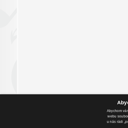
Abyc
Abychom vám 
webu soubory
Adresa pr
u nás rádi „p
Havlíčkovo