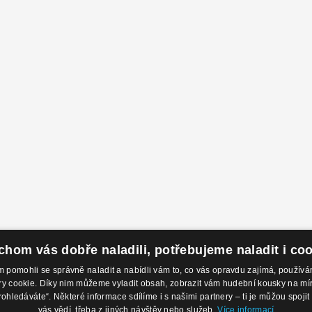
hom vás dobře naladili, potřebujeme naladit i co
pomohli se správně naladit a nabídli vám to, co vás opravdu zajímá, použí
 cookie. Díky nim můžeme vyladit obsah, zobrazit vám hudební kousky na míru 
odejny
Kontakty
O 
rohledáváte“. Některé informace sdílíme i s našimi partnery – ti je můžou spojit 
 Nábřeží 28,
Eshop: +420 725 169 052
Ob
vás vědí, třeba z jiných návštěv nebo služeb.
Více informací