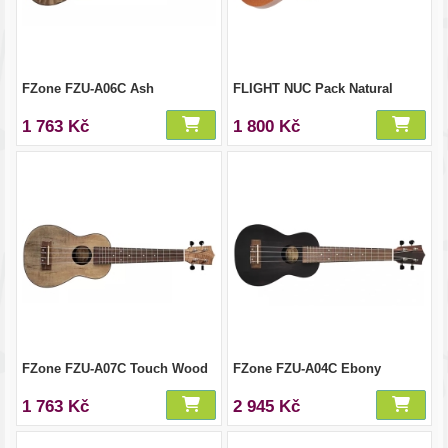
FZone FZU-A06C Ash
FLIGHT NUC Pack Natural
1 763 Kč
1 800 Kč
FZone FZU-A07C Touch Wood
FZone FZU-A04C Ebony
1 763 Kč
2 945 Kč