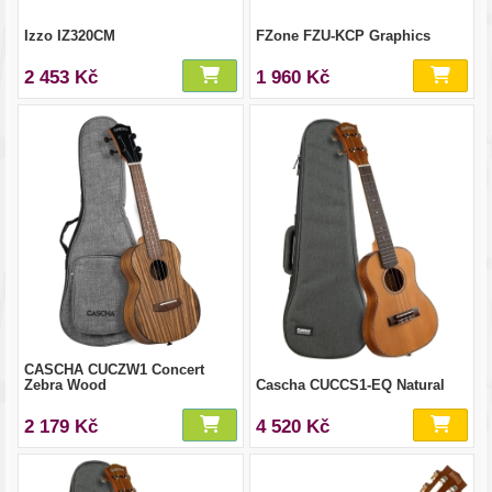
Izzo IZ320CM
FZone FZU-KCP Graphics
2 453 Kč
1 960 Kč
CASCHA CUCZW1 Concert
Zebra Wood
Cascha CUCCS1-EQ Natural
2 179 Kč
4 520 Kč