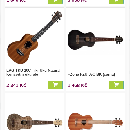
1 840 Kč
3 930 Kč
LAG TKU-10C Tiki Uku Natural
Koncertní ukulele
FZone FZU-06C BK (černá)
2 341 Kč
1 468 Kč