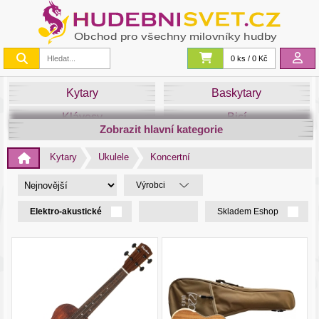
0 ks / 0 Kč
Kytary
Baskytary
Klávesy
Bicí
Zobrazit hlavní kategorie
Smyčce
Dechy
Kytary
Ukulele
Koncertní
DJ
Světla
Výrobci
Zvuk&Studio
Noty
Elektro-akustické
Skladem Eshop