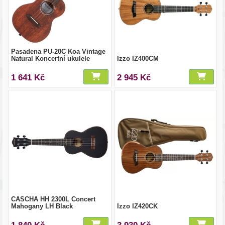
Pasadena PU-20C Koa Vintage
Natural Koncertní ukulele
Izzo IZ400CM
1 641 Kč
2 945 Kč
CASCHA HH 2300L Concert
Mahogany LH Black
Izzo IZ420CK