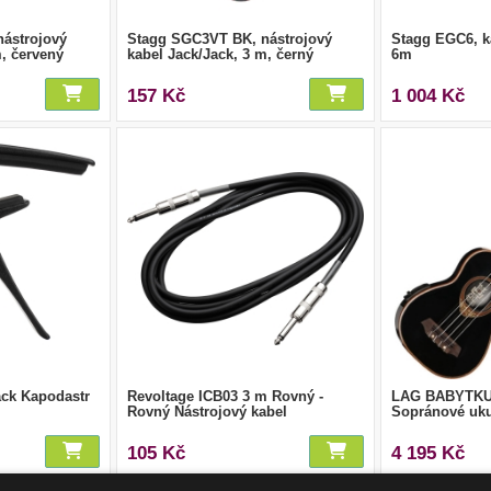
ástrojový
Stagg SGC3VT BK, nástrojový
Stagg EGC6, 
m, červený
kabel Jack/Jack, 3 m, černý
6m
157 Kč
1 004 Kč
ack Kapodastr
Revoltage ICB03 3 m Rovný -
LAG BABYTKU-
Rovný Nástrojový kabel
Sopránové uku
105 Kč
4 195 Kč