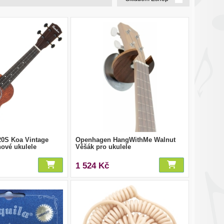
0S Koa Vintage
Openhagen HangWithMe Walnut
nové ukulele
Věšák pro ukulele
1 524 Kč