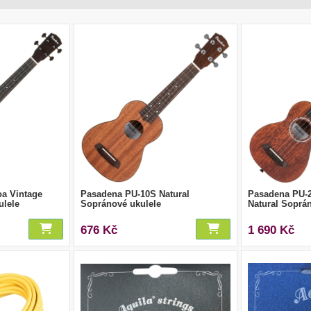
a Vintage
Pasadena PU-10S Natural
Pasadena PU-2
ulele
Sopránové ukulele
Natural Soprá
676 Kč
1 690 Kč