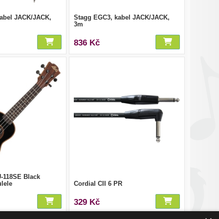
kabel JACK/JACK,
Stagg EGC3, kabel JACK/JACK,
3m
836 Kč
118SE Black
lele
Cordial CII 6 PR
329 Kč