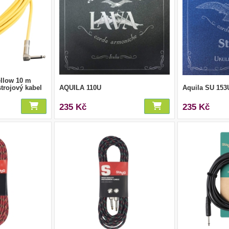
ellow 10 m
trojový kabel
AQUILA 110U
Aquila SU 153
235 Kč
235 Kč