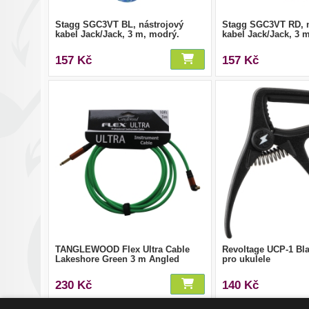
Stagg SGC3VT BL, nástrojový
Stagg SGC3VT RD, n
kabel Jack/Jack, 3 m, modrý.
kabel Jack/Jack, 3 
157 Kč
157 Kč
TANGLEWOOD Flex Ultra Cable
Revoltage UCP-1 Bl
Lakeshore Green 3 m Angled
pro ukulele
230 Kč
140 Kč