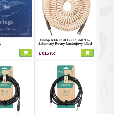
Dunlop MXR DCICG30R Coil 9 m
U
Zalomený-Rovný Nástrojový kábel
1 016 Kč