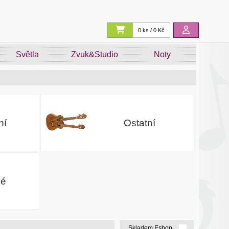
0 ks / 0 Kč
Světla
Zvuk&Studio
Noty
ní
Ostatní
vé
Skladem Eshop