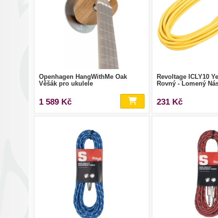
Openhagen HangWithMe Oak
Revoltage ICLY10 Y
Věšák pro ukulele
Rovný - Lomený Nás
1 589 Kč
231 Kč